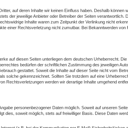
itter, auf deren Inhalte wir keinen Einfluss haben. Deshalb können 
stets der jeweilige Anbieter oder Betreiber der Seiten verantwortlich.
chtswidrige Inhalte waren zum Zeitpunkt der Verlinkung nicht erkennb
unkte einer Rechtsverletzung nicht zumutbar. Bei Bekanntwerden von 
Werke auf diesen Seiten unterliegen dem deutschen Urheberrecht. Die V
rrechtes bedürfen der schriftlichen Zustimmung des jeweiligen Auto
Gebrauch gestattet. Soweit die Inhalte auf dieser Seite nicht vom Betr
r als solche gekennzeichnet. Sollten Sie trotzdem auf eine Urheberr
on Rechtsverletzungen werden wir derartige Inhalte umgehend entfe
e Angabe personenbezogener Daten möglich. Soweit auf unseren Sei
gt dies, soweit möglich, stets auf freiwilliger Basis. Diese Daten w
 Internet (z.B. bei der Kommunikation per E-Mail) Sicherheitslücken